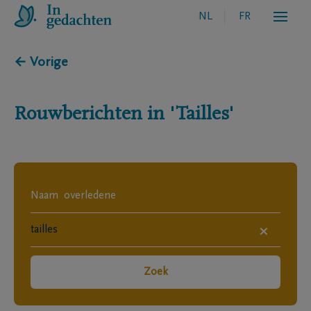
NL
FR
← Vorige
Rouwberichten in
'Tailles'
×
Zoek