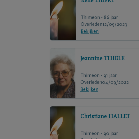
René
LIBERT
Thimeon - 86 jaar
Overleden
12/09/2023
Bekijken
Jeannine
THIELE
Thimeon - 91 jaar
Overleden
04/09/2022
Bekijken
Christiane
HALLET
Thimeon - 90 jaar