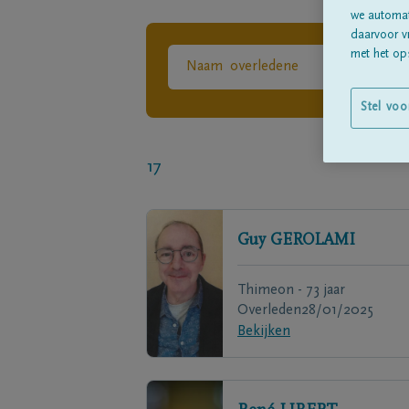
we automati
daarvoor v
met het ops
Stel voo
17
Guy
GEROLAMI
Thimeon - 73 jaar
Overleden
28/01/2025
Bekijken