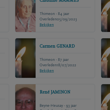
Claudine
MAMMES
Thimeon - 84 jaar
Overleden
05/09/2023
Bekijken
Carmen
GENARD
Thimeon - 87 jaar
Overleden
18/07/2022
Bekijken
René
JAMINON
Beyne-Heusay - 93 jaar