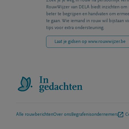
Zoek je je weg in rouw na persoonlijk verl
RouwWijzer van DELA biedt inzichten om
beter te begrijpen en handvaten om erme
te gaan. Wie iemand in rouw wil bijstaan vi
tips voor extra ondersteuning.
Laat je gidsen op www.rouwwijzer.be
Alle rouwberichten
Over ons
Begrafenisondernemers
C