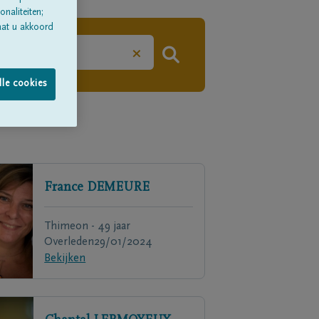
naliteiten;
aat u akkoord
×
lle cookies
France
DEMEURE
Thimeon - 49 jaar
Overleden
29/01/2024
Bekijken