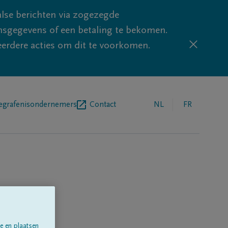
lse berichten via zogezegde
sgegevens of een betaling te bekomen.
eerdere acties om dit te voorkomen.
egrafenisondernemers
Contact
NL
FR
e en plaatsen