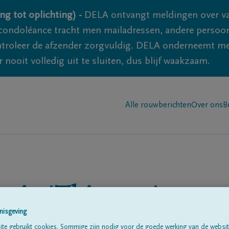
ng tot oplichting) -
DELA ontvangt meldingen over va
ondoléance tracht men mailadressen, andere persoon
controleer de afzender zorgvuldig. DELA onderneemt m
 nooit volledig uit te sluiten, dus blijf waakzaam.
Alle rouwberichten
Over ons
B
n in
'Thimeon'
nisgeving
te gebruikt cookies. Sommige zijn nodig voor de goede werking van de websit