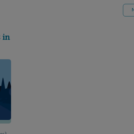
N
 in