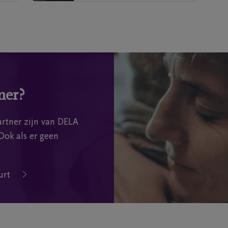
mer?
rtner zijn van DELA
Ook als er geen
urt