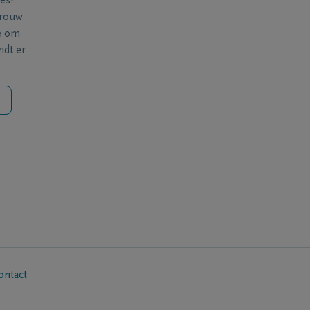
ies?
 rouw
e om
ndt er
ontact