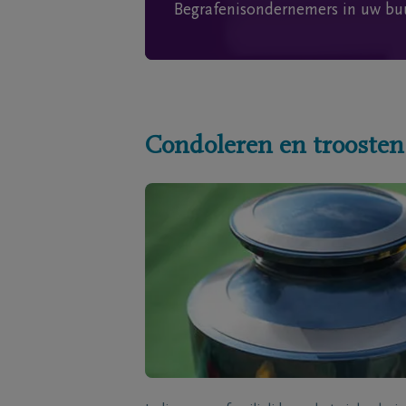
Begrafenisondernemers in uw bu
Condoleren en troosten