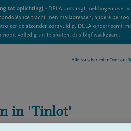
ng tot oplichting) -
DELA ontvangt meldingen over va
ondoléance tracht men mailadressen, andere persoon
controleer de afzender zorgvuldig. DELA onderneemt m
 nooit volledig uit te sluiten, dus blijf waakzaam.
Alle rouwberichten
Over ons
B
n in
'Tinlot'