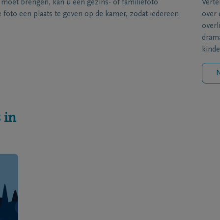
s moet brengen, kan u een gezins- of familiefoto
Verte
foto een plaats te geven op de kamer, zodat iedereen
over 
overl
drama
kinde
N
 in