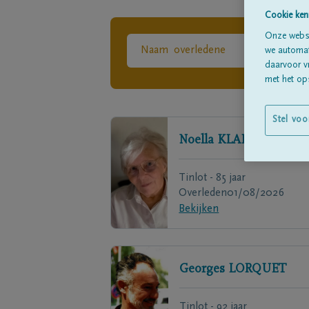
Cookie ken
Onze websi
we automati
daarvoor v
met het ops
Stel voo
Noella
KLAIKENS
Tinlot - 85 jaar
Overleden
01/08/2026
Bekijken
Georges
LORQUET
Tinlot - 92 jaar