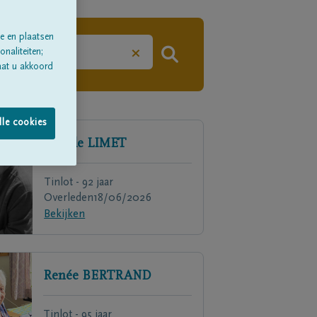
e en plaatsen
×
naliteiten;
aat u akkoord
lle cookies
Achille
LIMET
Tinlot - 92 jaar
Overleden
18/06/2026
Bekijken
Renée
BERTRAND
Tinlot - 95 jaar