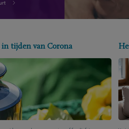
urt
 in tijden van Corona
He