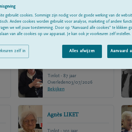
nisgeving
te gebruikt cookies. Sommige zijn nodig voor de goede werking van de websit
sch. Andere cookies worden gebruikt voor analyse, marketing of andere functio
ragen we wél jouw toestemming. Door op “Aanvaard alle cookies” te klikken g
laan van alle cookies op uw apparaat. Je kan ook je voorkeuren zelf instellen.
rkeuren zelf in
Alles afwijzen
Aanvaard a
Pierre
RENIER
Tinlot - 87 jaar
Overleden
03/07/2026
Bekijken
Agnès
LIKET
Tinlot - 101 jaar