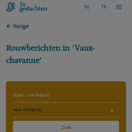
NL
FR
← Vorige
Rouwberichten in
'Vaux-
chavanne'
×
Zoek