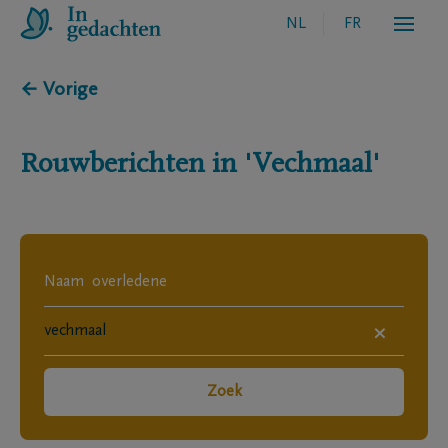
NL
FR
← Vorige
Rouwberichten in
'Vechmaal'
×
Zoek