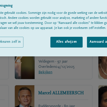
nisgeving
te gebruikt cookies. Sommige zijn nodig voor de goede werking van de websit
sch. Andere cookies worden gebruikt voor analyse, marketing of andere functio
ragen we wél jouw toestemming. Door op “Aanvaard alle cookies” te klikken g
laan van alle cookies op uw apparaat. Je kan ook je voorkeuren zelf instellen.
rkeuren zelf in
Alles afwijzen
Aanvaard a
Irena
DELAERE
Veldegem - 97 jaar
Overleden
04/12/2025
Bekijken
Marcel
ALLEMEERSCH
Ruddervoorde - 80 jaar