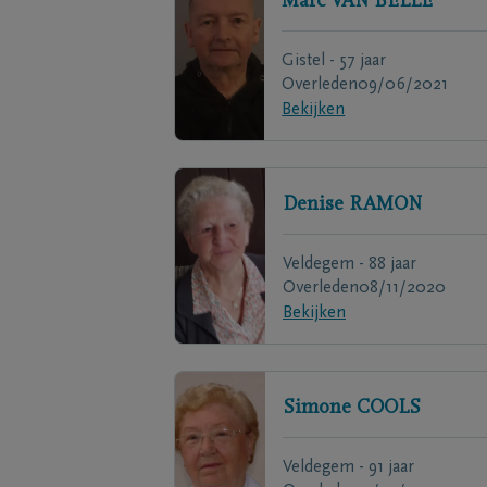
Marc
VAN BELLE
Gistel - 57 jaar
Overleden
09/06/2021
Bekijken
Denise
RAMON
Veldegem - 88 jaar
Overleden
08/11/2020
Bekijken
Simone
COOLS
Veldegem - 91 jaar