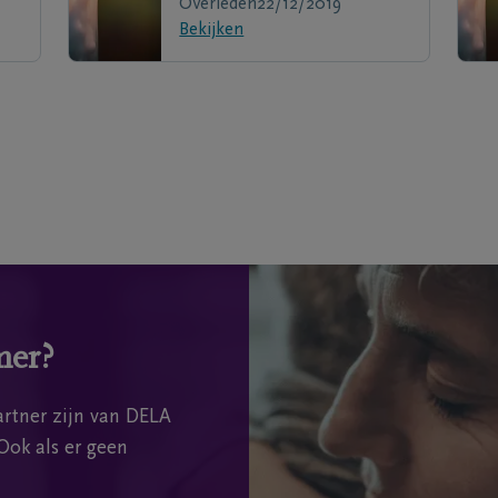
Overleden
22/12/2019
Bekijken
mer?
rtner zijn van DELA
Ook als er geen