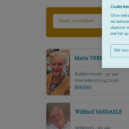
Cookie ken
Onze websi
we automati
daarvoor v
met het ops
Stel voo
Maria
VERMAUT
Ruddervoorde - 90 jaar
Overleden
21/04/2026
Bekijken
Wilfried
VANDAELE
Veldegem - 80 jaar