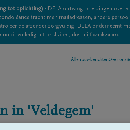
ng tot oplichting) -
DELA ontvangt meldingen over va
ondoléance tracht men mailadressen, andere persoon
controleer de afzender zorgvuldig. DELA onderneemt m
 nooit volledig uit te sluiten, dus blijf waakzaam.
Alle rouwberichten
Over ons
B
n in
'Veldegem'