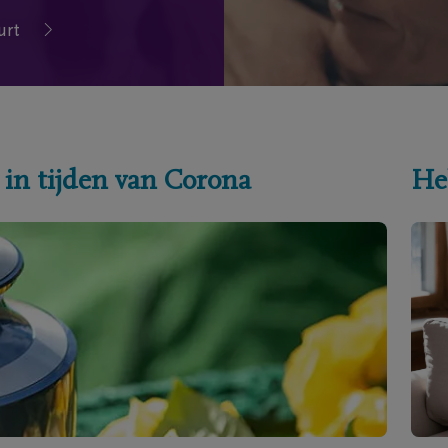
urt
 in tijden van Corona
He