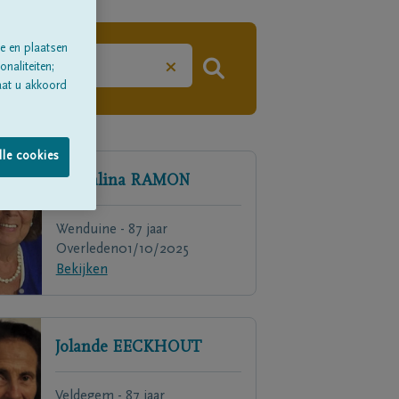
e en plaatsen
×
naliteiten;
aat u akkoord
lle cookies
Cathalina
RAMON
Wenduine - 87 jaar
Overleden
01/10/2025
Bekijken
Jolande
EECKHOUT
Veldegem - 87 jaar