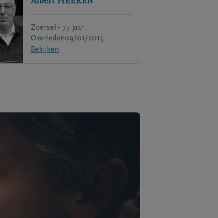
Albert
HEEREN
Zoersel - 77 jaar
Overleden
09/01/2015
Bekijken