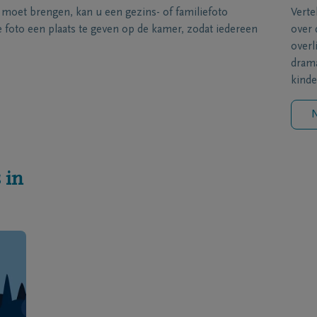
s moet brengen, kan u een gezins- of familiefoto
Verte
foto een plaats te geven op de kamer, zodat iedereen
over 
overl
drama
kinde
N
 in