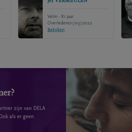
Jef
VERMEULEN
Velm - 81 jaar
Overleden
01/03/2022
Bekijken
mer?
rtner zijn van DELA
Ook als er geen