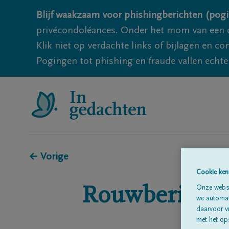
Blijf waakzaam voor phishingberichten (pogi
privécondoléances. Onder het mom van een c
Klik niet op verdachte links of bijlagen en 
Pogingen tot phishing en fraude vallen echter
← Vorige
Cookie ken
Rouwberichte
Onze websi
we automati
daarvoor v
met het ops