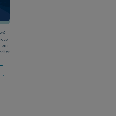
ies?
 rouw
e om
ndt er