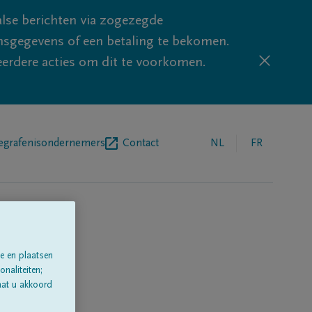
lse berichten via zogezegde
sgegevens of een betaling te bekomen.
eerdere acties om dit te voorkomen.
egrafenisondernemers
Contact
NL
FR
e en plaatsen
naliteiten;
aat u akkoord