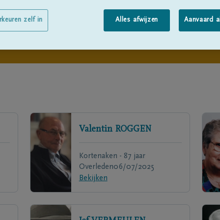
rkeuren zelf in
Alles afwijzen
Aanvaard a
Valentin
ROGGEN
Kortenaken - 87 jaar
Overleden
06/07/2025
Bekijken