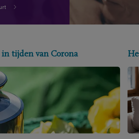
urt
 in tijden van Corona
He