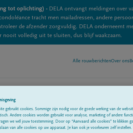
ng tot oplichting) -
DELA ontvangt meldingen over va
ondoléance tracht men mailadressen, andere persoon
controleer de afzender zorgvuldig. DELA onderneemt m
 nooit volledig uit te sluiten, dus blijf waakzaam.
Alle rouwberichten
Over ons
B
nisgeving
n in
te gebruikt cookies. Sommige zijn nodig voor de goede werking van de websit
'Velm'
sch. Andere cookies worden gebruikt voor analyse, marketing of andere functio
ragen we wél jouw toestemming. Door op “Aanvaard alle cookies” te klikken g
laan van alle cookies op uw apparaat. Je kan ook je voorkeuren zelf instellen.