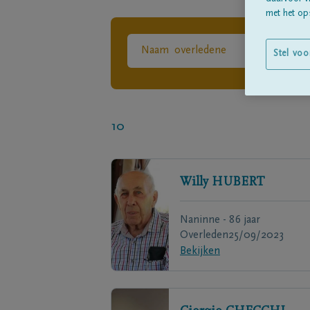
met het ops
Stel voo
10
Willy
HUBERT
Naninne - 86 jaar
Overleden
25/09/2023
Bekijken