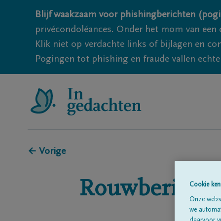
Blijf waakzaam voor phishingberichten (pogi
privécondoléances. Onder het mom van een c
Klik niet op verdachte links of bijlagen en 
Pogingen tot phishing en fraude vallen echter
← Vorige
Rouwberichte
Cookie ken
Onze websi
we automati
daarvoor v