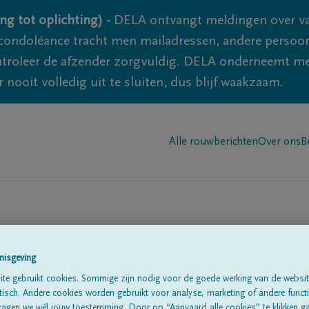
ng tot oplichting) -
DELA ontvangt meldingen over va
ondoléance tracht men mailadressen, andere persoon
controleer de afzender zorgvuldig. DELA onderneemt m
 nooit volledig uit te sluiten, dus blijf waakzaam.
Alle rouwberichten
Over ons
B
n in
'Viesville'
nisgeving
te gebruikt cookies. Sommige zijn nodig voor de goede werking van de websit
sch. Andere cookies worden gebruikt voor analyse, marketing of andere functio
ragen we wél jouw toestemming. Door op “Aanvaard alle cookies” te klikken g