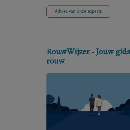
Advies van onze experts
RouwWijzer - Jouw gids
rouw