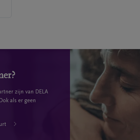
mer?
rtner zijn van DELA
Ook als er geen
urt