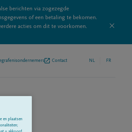
lse berichten via zogezegde
sgegevens of een betaling te bekomen.
eerdere acties om dit te voorkomen.
egrafenisondernemers
Contact
NL
FR
e en plaatsen
naliteiten;
aat u akkoord