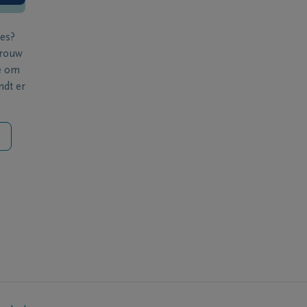
ies?
 rouw
e om
ndt er