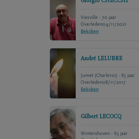
Giorgio
CHECCHI
Viesville - 70 jaar
Overleden
04/11/2021
Bekijken
André
LELUBRE
Jumet (Charleroi) - 85 jaar
Overleden
08/11/2017
Bekijken
Gilbert
LECOCQ
Wintershoven - 65 jaar