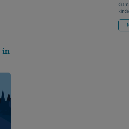
drama
kinde
N
 in