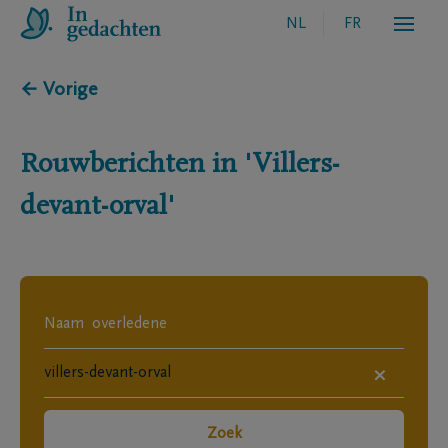
NL
FR
← Vorige
Rouwberichten in
'Villers-
devant-orval'
×
Zoek