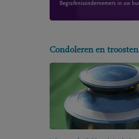
Begrafenisondernemers in uw bu
Condoleren en troosten