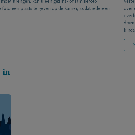
s moet brengen, kan u een gezins- of familiefoto
Verte
foto een plaats te geven op de kamer, zodat iedereen
over 
overl
drama
kinde
N
 in