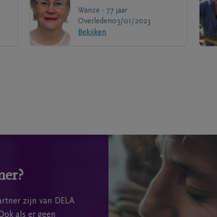
Wanze - 77 jaar
Overleden
03/01/2023
Bekijken
mer?
rtner zijn van DELA
Ook als er geen