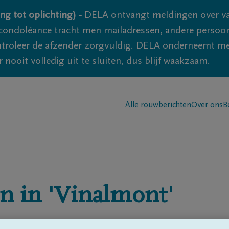
ng tot oplichting) -
DELA ontvangt meldingen over va
ondoléance tracht men mailadressen, andere persoon
controleer de afzender zorgvuldig. DELA onderneemt m
 nooit volledig uit te sluiten, dus blijf waakzaam.
Alle rouwberichten
Over ons
B
n in
'Vinalmont'