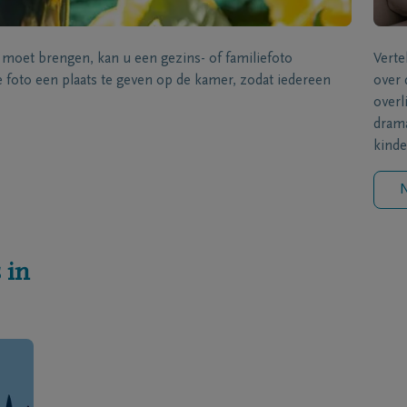
s moet brengen, kan u een gezins- of familiefoto
Verte
foto een plaats te geven op de kamer, zodat iedereen
over 
overl
drama
kinde
N
 in