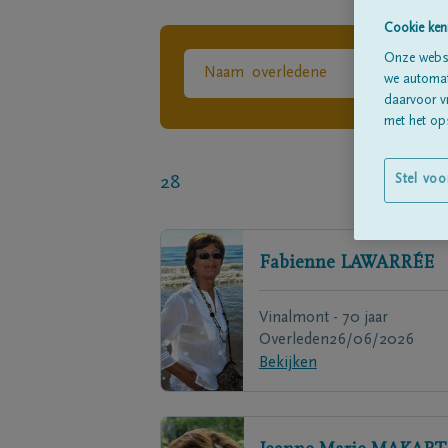
Cookie ken
Onze websi
we automati
daarvoor v
met het ops
28
Stel voo
Fabienne
LAWARRÉE
Vinalmont - 70 jaar
Overleden
26/06/2026
Bekijken