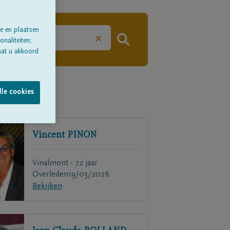
e en plaatsen
×
naliteiten;
aat u akkoord
lle cookies
Vincent
PINON
Vinalmont - 72 jaar
Overleden
19/05/2026
Bekijken