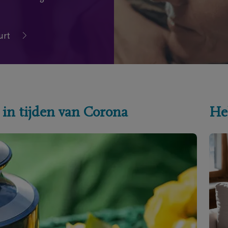
urt
 in tijden van Corona
He