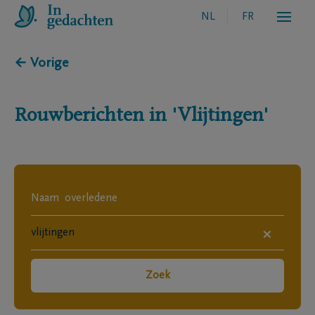
NL
FR
← Vorige
Rouwberichten in
'Vlijtingen'
×
Zoek