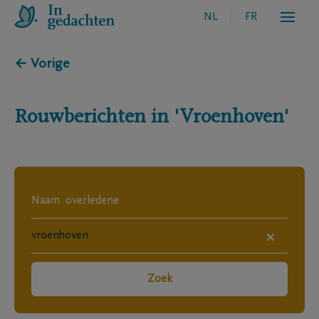
NL
FR
← Vorige
Rouwberichten in
'Vroenhoven'
×
Zoek