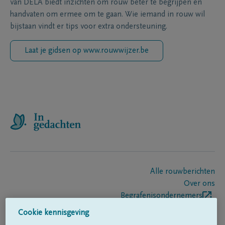
van DELA biedt inzichten om rouw beter te begrijpen en
handvaten om ermee om te gaan. Wie iemand in rouw wil
bijstaan vindt er tips voor extra ondersteuning.
Laat je gidsen op www.rouwwijzer.be
Alle rouwberichten
Over ons
Begrafenisondernemers
Contact
Cookie kennisgeving