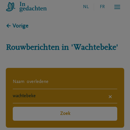
NL
FR
← Vorige
Rouwberichten in
'Wachtebeke'
×
Zoek