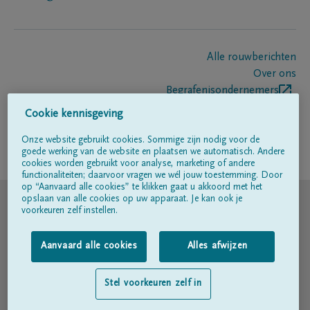
Alle rouwberichten
Over ons
Begrafenisondernemers
Contact
Cookie kennisgeving
Onze website gebruikt cookies. Sommige zijn nodig voor de
goede werking van de website en plaatsen we automatisch. Andere
Volg ons op
cookies worden gebruikt voor analyse, marketing of andere
functionaliteiten; daarvoor vragen we wél jouw toestemming. Door
op “Aanvaard alle cookies” te klikken gaat u akkoord met het
© DELA
opslaan van alle cookies op uw apparaat. Je kan ook je
voorkeuren zelf instellen.
Gebruiksvoorwaarden
Aanvaard alle cookies
Alles afwijzen
Privacyverklaring
Stel voorkeuren zelf in
Toegankelijkheidsverklaring