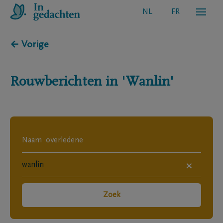
NL
FR
← Vorige
Rouwberichten in
'Wanlin'
×
Zoek