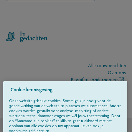
Alle rouwberichten
Over ons
Begrafenisondernemers
Contact
Cookie kennisgeving
Onze website gebruikt cookies. Sommige zijn nodig voor de
goede werking van de website en plaatsen we automatisch. Andere
Volg ons op
cookies worden gebruikt voor analyse, marketing of andere
functionaliteiten; daarvoor vragen we wél jouw toestemming. Door
op “Aanvaard alle cookies” te klikken gaat u akkoord met het
© DELA
opslaan van alle cookies op uw apparaat. Je kan ook je
voorkeuren zelf instellen.