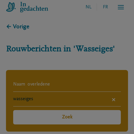
NL
FR
← Vorige
Rouwberichten in
'Wasseiges'
×
Zoek