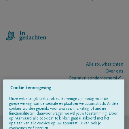
Alle rouwberichten
Over ons
Begrafenisondernemers
Contact
Cookie kennisgeving
Onze website gebruikt cookies. Sommige zijn nodig voor de
goede werking van de website en plaatsen we automatisch. Andere
Volg ons op
cookies worden gebruikt voor analyse, marketing of andere
functionaliteiten; daarvoor vragen we wél jouw toestemming. Door
op “Aanvaard alle cookies” te klikken gaat u akkoord met het
© DELA
opslaan van alle cookies op uw apparaat. Je kan ook je
voorkeuren zelf instellen.