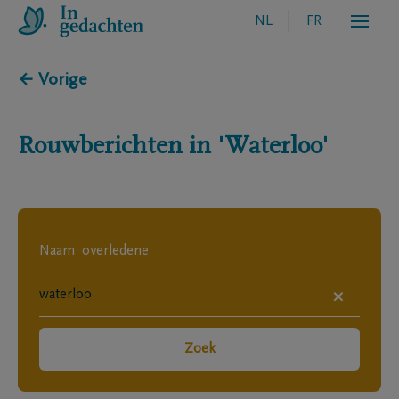
NL
FR
← Vorige
Rouwberichten in
'Waterloo'
×
Zoek