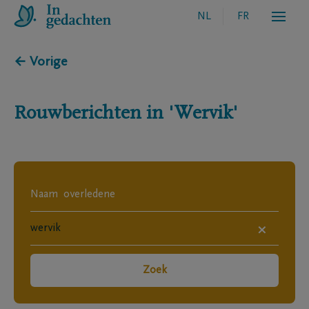
NL
FR
← Vorige
Rouwberichten in
'Wervik'
×
Zoek