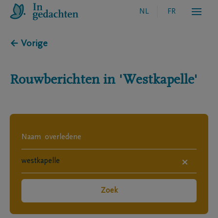
NL
FR
← Vorige
Rouwberichten in
'Westkapelle'
×
Zoek