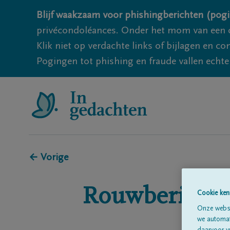
Blijf waakzaam voor phishingberichten (pogi
privécondoléances. Onder het mom van een c
Klik niet op verdachte links of bijlagen en 
Pogingen tot phishing en fraude vallen echter
← Vorige
Rouwberichte
Cookie ken
Onze websi
we automati