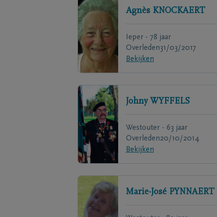
Agnès
KNOCKAERT
Ieper - 78 jaar
Overleden
31/03/2017
Bekijken
Johny
WYFFELS
Westouter - 63 jaar
Overleden
20/10/2014
Bekijken
Marie-José
PYNNAERT