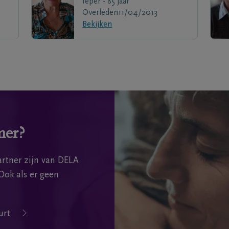
Ieper - 85 jaar
Overleden
11/04/2013
Bekijken
mer?
rtner zijn van DELA
Ook als er geen
urt