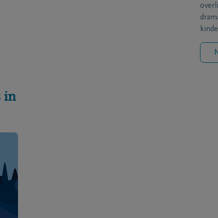
overl
drama
kinde
N
 in