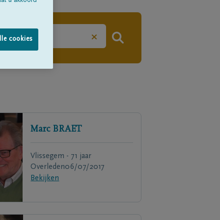
aat u akkoord
×
lle cookies
Marc
BRAET
Vlissegem - 71 jaar
Overleden
06/07/2017
Bekijken