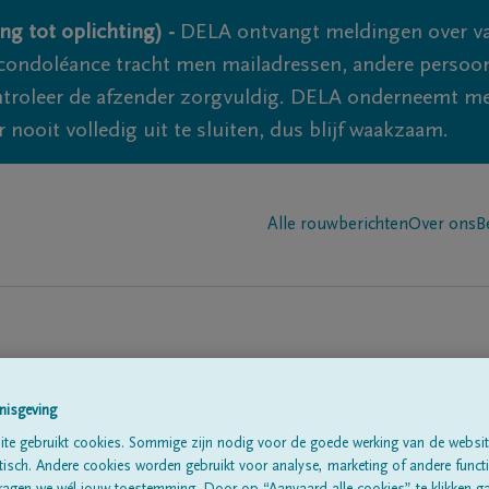
ng tot oplichting) -
DELA ontvangt meldingen over va
ondoléance tracht men mailadressen, andere persoon
controleer de afzender zorgvuldig. DELA onderneemt m
 nooit volledig uit te sluiten, dus blijf waakzaam.
Alle rouwberichten
Over ons
B
n in
'Westouter'
nisgeving
te gebruikt cookies. Sommige zijn nodig voor de goede werking van de websit
sch. Andere cookies worden gebruikt voor analyse, marketing of andere functio