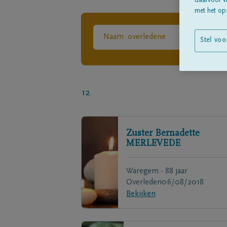
daarvoor v
met het ops
Stel voo
12
Zuster Bernadette
MERLEVEDE
Waregem - 88 jaar
Overleden
06/08/2018
Bekijken