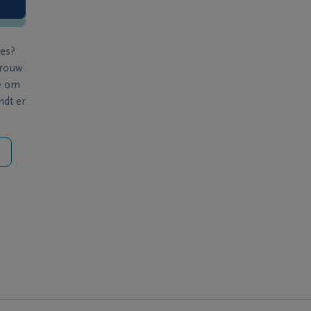
ies?
 rouw
e om
ndt er