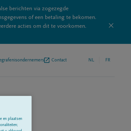
lse berichten via zogezegde
sgegevens of een betaling te bekomen.
eerdere acties om dit te voorkomen.
egrafenisondernemers
Contact
NL
FR
e en plaatsen
naliteiten;