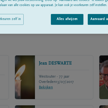
ragen we wél jouw toestemming. Door op “Aanvaard alle cookies” te klikken g
laan van alle cookies op uw apparaat. Je kan ook je voorkeuren zelf instellen.
rkeuren zelf in
Alles afwijzen
Aanvaard a
Jean
DESWARTE
Westouter - 77 jaar
Overleden
13/07/2017
Bekijken