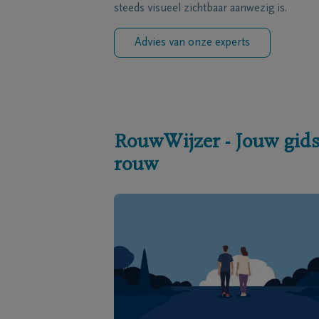
steeds visueel zichtbaar aanwezig is.
Advies van onze experts
RouwWijzer - Jouw gids
rouw