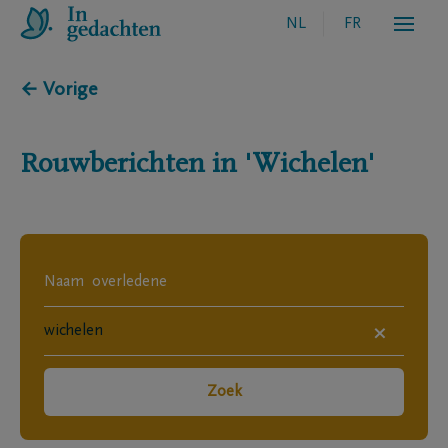
NL
FR
← Vorige
Rouwberichten in
'Wichelen'
×
Zoek