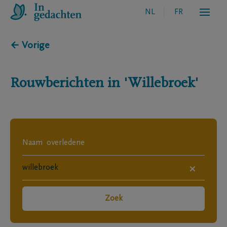
NL
FR
← Vorige
Rouwberichten in
'Willebroek'
×
Zoek