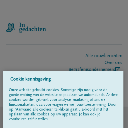
Alle rouwberichten
Over ons
Begrafenisondernemers
Contact
Cookie kennisgeving
Onze website gebruikt cookies. Sommige zijn nodig voor de
goede werking van de website en plaatsen we automatisch. Andere
Volg ons op
cookies worden gebruikt voor analyse, marketing of andere
functionaliteiten; daarvoor vragen we wél jouw toestemming. Door
op “Aanvaard alle cookies” te klikken gaat u akkoord met het
© DELA
opslaan van alle cookies op uw apparaat. Je kan ook je
voorkeuren zelf instellen.