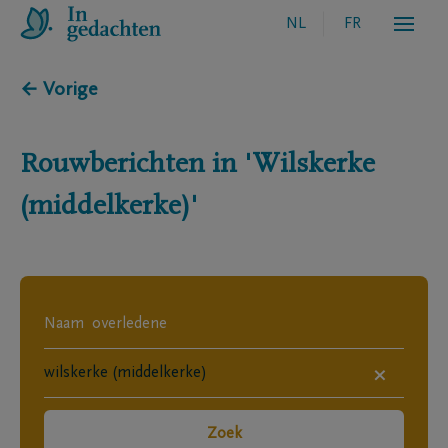
NL
FR
← Vorige
Rouwberichten in
'Wilskerke
(middelkerke)'
×
Zoek