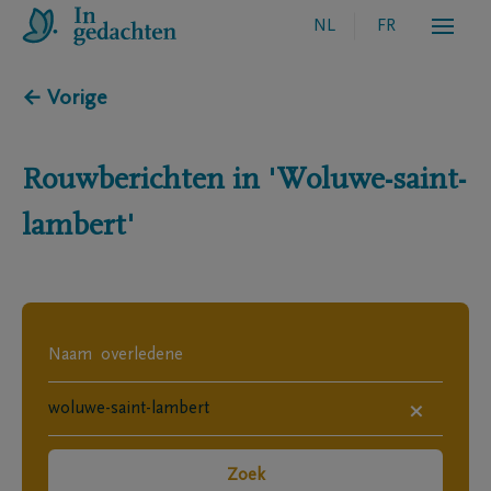
NL
FR
← Vorige
Rouwberichten in
'Woluwe-saint-
lambert'
×
Zoek