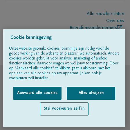
Alle rouwberichten
Over ons
Begrafenisondernemers
Contact
Cookie kennisgeving
Onze website gebruikt cookies. Sommige zijn nodig voor de
goede werking van de website en plaatsen we automatisch. Andere
Volg ons op
cookies worden gebruikt voor analyse, marketing of andere
functionaliteiten; daarvoor vragen we wél jouw toestemming. Door
op “Aanvaard alle cookies” te klikken gaat u akkoord met het
© DELA
opslaan van alle cookies op uw apparaat. Je kan ook je
voorkeuren zelf instellen.
Gebruiksvoorwaarden
Aanvaard alle cookies
Alles afwijzen
Privacyverklaring
Stel voorkeuren zelf in
Toegankelijkheidsverklaring
Cookiebeleid