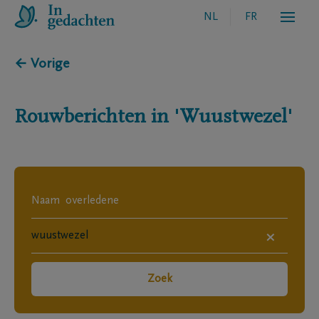
NL
FR
← Vorige
Rouwberichten in
'Wuustwezel'
×
Zoek