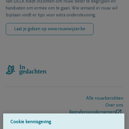
van DELA biedt inzichten om rouw beter te begrijpen en
handvaten om ermee om te gaan. Wie iemand in rouw wil
bijstaan vindt er tips voor extra ondersteuning.
Laat je gidsen op www.rouwwijzer.be
Alle rouwberichten
Over ons
Begrafenisondernemers
Contact
Cookie kennisgeving