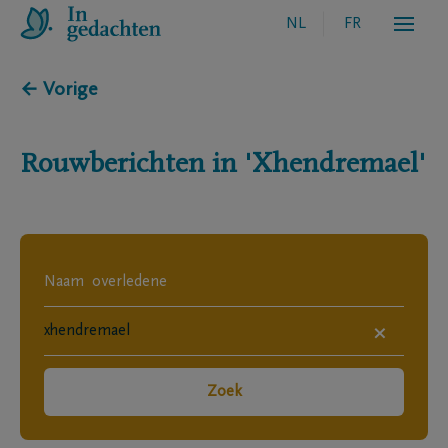
NL
FR
← Vorige
Rouwberichten in
'Xhendremael'
×
Zoek