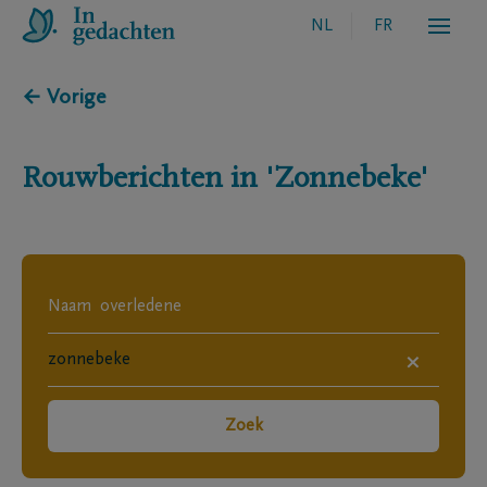
NL
FR
← Vorige
Rouwberichten in
'Zonnebeke'
×
Zoek