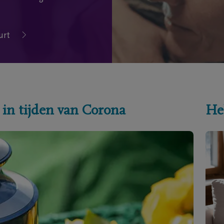
urt
 in tijden van Corona
He