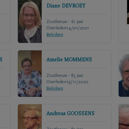
Diane
DEVROEY
Zoutleeuw - 61 jaar
Overleden
14/01/2021
Bekijken
S
Amelie
MOMMENS
Zoutleeuw - 85 jaar
Overleden
19/11/2020
Bekijken
Andreas
GOOSSENS