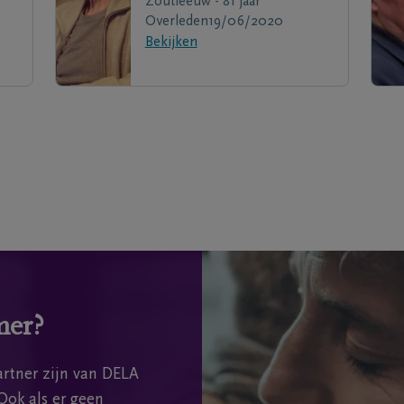
Zoutleeuw - 81 jaar
Overleden
19/06/2020
Bekijken
mer?
rtner zijn van DELA
Ook als er geen