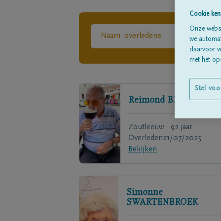
Cookie ken
Onze websi
we automati
daarvoor v
met het ops
Stel voo
Reimond
BRUYNINCK
Zoutleeuw - 92 jaar
Overleden
21/07/2025
Bekijken
Simonne
SWARTENBROEK