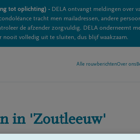
ng tot oplichting) -
DELA ontvangt meldingen over va
ondoléance tracht men mailadressen, andere persoon
controleer de afzender zorgvuldig. DELA onderneemt m
 nooit volledig uit te sluiten, dus blijf waakzaam.
Alle rouwberichten
Over ons
B
n in
'Zoutleeuw'