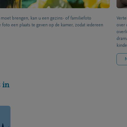
s moet brengen, kan u een gezins- of familiefoto
Verte
foto een plaats te geven op de kamer, zodat iedereen
over 
overl
drama
kinde
N
 in