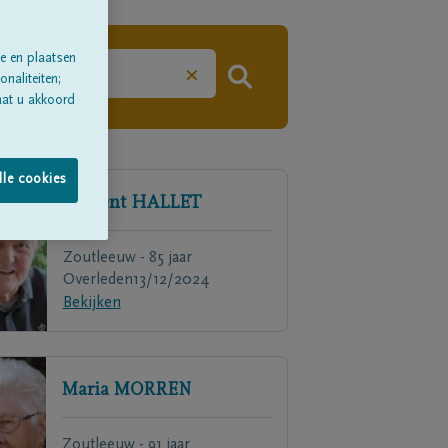
e en plaatsen
×
naliteiten;
aat u akkoord
lle cookies
Laurent
HALLET
Zoutleeuw - 85 jaar
Overleden
13/12/2024
Bekijken
Maria
MORREN
Zoutleeuw - 91 jaar