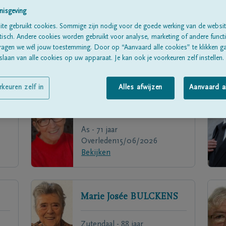
nisgeving
te gebruikt cookies. Sommige zijn nodig voor de goede werking van de websit
sch. Andere cookies worden gebruikt voor analyse, marketing of andere functio
ragen we wél jouw toestemming. Door op “Aanvaard alle cookies” te klikken g
laan van alle cookies op uw apparaat. Je kan ook je voorkeuren zelf instellen.
rkeuren zelf in
Alles afwijzen
Aanvaard a
Ria
REYNDERS
As - 71 jaar
Overleden
15/06/2026
Bekijken
Marie Josée
BULCKENS
Zutendaal - 88 jaar