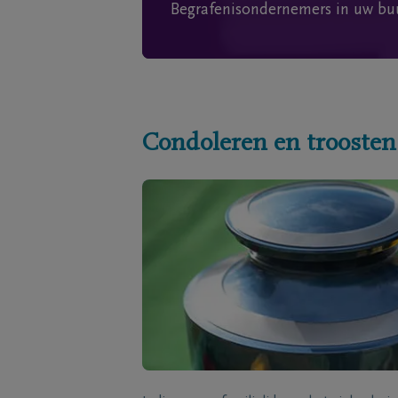
Begrafenisondernemers in uw bu
Condoleren en troosten