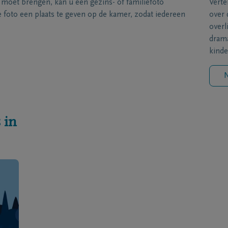
s moet brengen, kan u een gezins- of familiefoto
Verte
foto een plaats te geven op de kamer, zodat iedereen
over 
overl
drama
kinde
N
 in