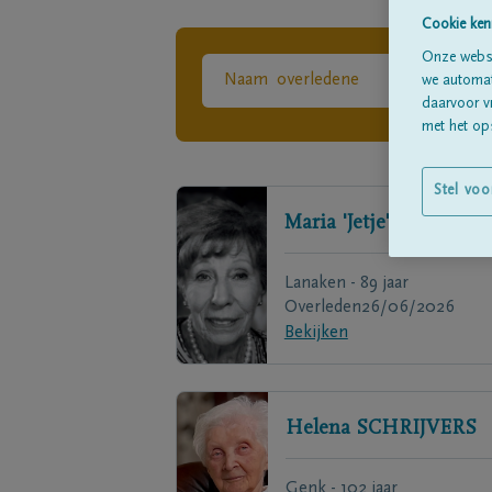
Cookie ken
Onze websi
we automati
daarvoor v
met het ops
Stel voo
Maria 'Jetje'
THIJS
Lanaken - 89 jaar
Overleden
26/06/2026
Bekijken
Helena
SCHRIJVERS
Genk - 102 jaar