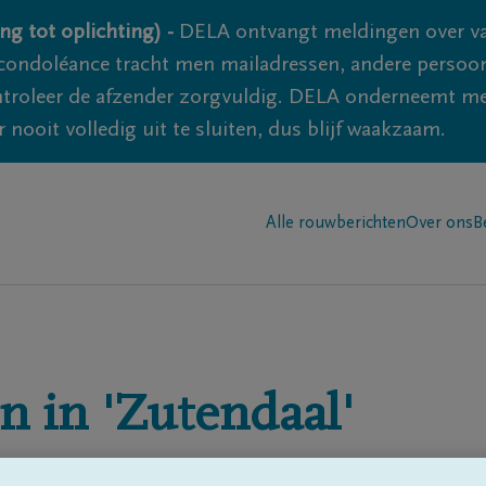
ng tot oplichting) -
DELA ontvangt meldingen over va
ondoléance tracht men mailadressen, andere persoon
controleer de afzender zorgvuldig. DELA onderneemt m
 nooit volledig uit te sluiten, dus blijf waakzaam.
Alle rouwberichten
Over ons
B
n in
'Zutendaal'