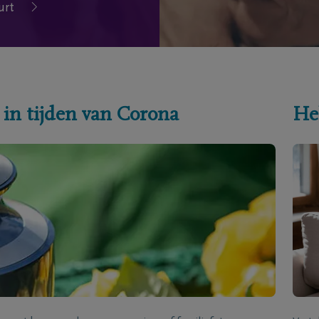
urt
 in tijden van Corona
He