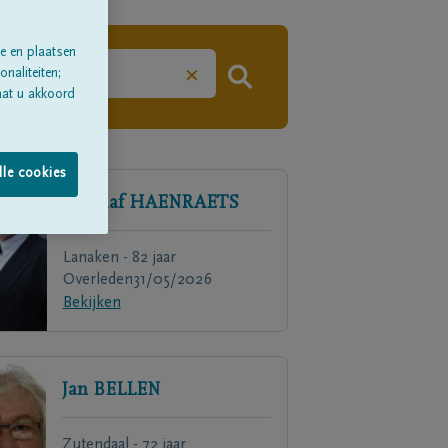
e en plaatsen
×
naliteiten;
aat u akkoord
lle cookies
Gustaaf
HAENRAETS
Lanaken - 82 jaar
Overleden
31/05/2026
Bekijken
Jan
BELLEN
Zutendaal - 72 jaar