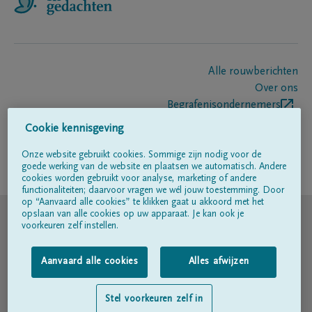
Alle rouwberichten
Over ons
Begrafenisondernemers
Contact
Cookie kennisgeving
Onze website gebruikt cookies. Sommige zijn nodig voor de
goede werking van de website en plaatsen we automatisch. Andere
Volg ons op
cookies worden gebruikt voor analyse, marketing of andere
functionaliteiten; daarvoor vragen we wél jouw toestemming. Door
op “Aanvaard alle cookies” te klikken gaat u akkoord met het
© DELA
opslaan van alle cookies op uw apparaat. Je kan ook je
voorkeuren zelf instellen.
Gebruiksvoorwaarden
Aanvaard alle cookies
Alles afwijzen
Privacyverklaring
Stel voorkeuren zelf in
Toegankelijkheidsverklaring