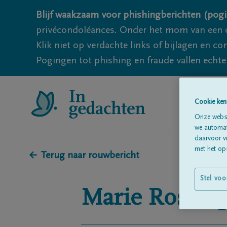
Blijf waakzaam voor phishingberichten (pogi
privécondoléances. Onder het mom van een c
Klik niet op verdachte links of bijlagen en 
Pogingen tot phishing en fraude vallen echter
Cookie ken
Onze websi
we automati
daarvoor v
met het ops
← Terug naar rouwbericht
Stel voo
Marie Rose
S