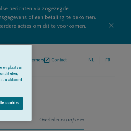
lse berichten via zogezegde
sgegevens of een betaling te bekomen.
eerdere acties om dit te voorkomen.
egrafenisondernemers
Contact
NL
FR
e en plaatsen
naliteiten;
aat u akkoord
lle cookies
Overleden
01/10/2022