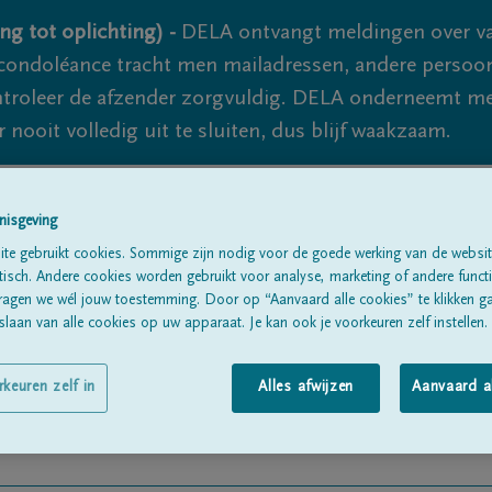
ng tot oplichting) -
DELA ontvangt meldingen over va
ondoléance tracht men mailadressen, andere persoon
controleer de afzender zorgvuldig. DELA onderneemt m
 nooit volledig uit te sluiten, dus blijf waakzaam.
nisgeving
Alle rouwberichten
Over ons
B
te gebruikt cookies. Sommige zijn nodig voor de goede werking van de websit
sch. Andere cookies worden gebruikt voor analyse, marketing of andere functio
ragen we wél jouw toestemming. Door op “Aanvaard alle cookies” te klikken g
laan van alle cookies op uw apparaat. Je kan ook je voorkeuren zelf instellen.
rkeuren zelf in
Alles afwijzen
Aanvaard a
peich