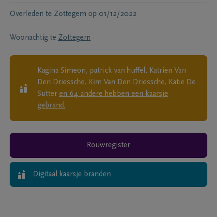
Overleden te
Zottegem
op
01/12/2022
Woonachtig te
Zottegem
Kagina Simeon, patrick van huffel, Katrien Van
Den Driessche, Kim Van Den Driessche, Katie De
Sutter
en
64
andere
hebben een kaarsje
gebrand.
Rouwregister
Digitaal kaarsje branden