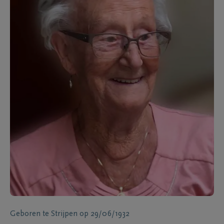
Geboren te
Strijpen
op
29/06/1932