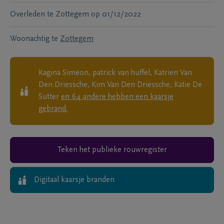
Overleden te
Zottegem
op
01/12/2022
Woonachtig te
Zottegem
Kagina Simeon, patrick van huffel, Katrien Van
Den Driessche, Kim Van Den Driessche, Katie De
Sutter
en
64
andere
hebben een kaarsje
gebrand.
Teken het publieke rouwregister
Digitaal kaarsje branden