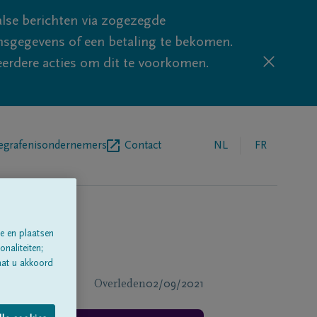
lse berichten via zogezegde
sgegevens of een betaling te bekomen.
eerdere acties om dit te voorkomen.
egrafenisondernemers
Contact
NL
FR
e en plaatsen
naliteiten;
aat u akkoord
Overleden
02/09/2021