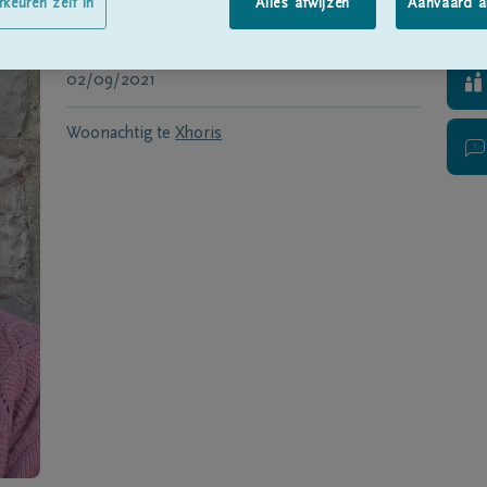
Geboren te
Xhoris
op
14/01/1927
rkeuren zelf in
Alles afwijzen
Aanvaard a
Overleden te
COMBLAIN-AU-PONT
op
02/09/2021
Woonachtig te
Xhoris