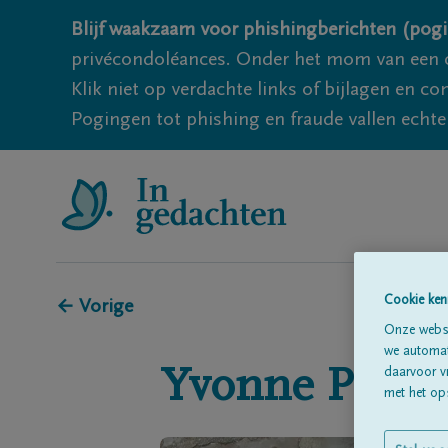
Blijf waakzaam voor phishingberichten (pogi
privécondoléances. Onder het mom van een c
Klik niet op verdachte links of bijlagen en 
Pogingen tot phishing en fraude vallen echter
Cookie ken
← Vorige
Onze websi
we automati
Yvonne
PHIL
daarvoor v
met het ops