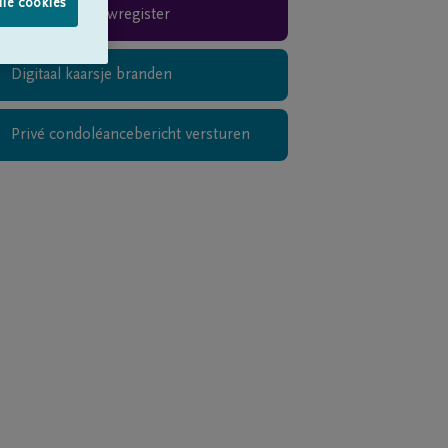
lle cookies
Rouwregister
Digitaal kaarsje branden
Privé condoléancebericht versturen