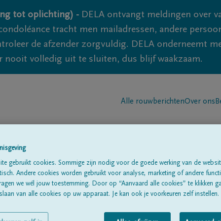
ng tot oplichting) -
DELA ontvangt meldingen over va
ondoléance tracht men mailadressen, andere persoon
controleer de afzender zorgvuldig. DELA onderneemt m
 nooit volledig uit te sluiten, dus blijf waakzaam.
Alle rouwberichten
Over ons
B
nisgeving
te gebruikt cookies. Sommige zijn nodig voor de goede werking van de websit
sch. Andere cookies worden gebruikt voor analyse, marketing of andere functio
IPPIN
ragen we wél jouw toestemming. Door op “Aanvaard alle cookies” te klikken g
laan van alle cookies op uw apparaat. Je kan ook je voorkeuren zelf instellen.