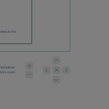
verplaatsen.
links onder.