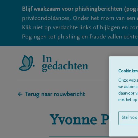
Blijf waakzaam voor phishingberichten (pogi
privécondoléances. Onder het mom van een c
Klik niet op verdachte links of bijlagen en 
Pogingen tot phishing en fraude vallen echter
Cookie ken
Onze websi
we automati
daarvoor v
← Terug naar rouwbericht
met het ops
Yvonne
PHIL
Stel voo