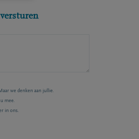
 versturen
Maar we denken aan jullie.
 u mee.
r in ons.