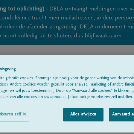
ng tot oplichting) -
DELA ontvangt meldingen over va
ondoléance tracht men mailadressen, andere persoon
controleer de afzender zorgvuldig. DELA onderneemt m
 nooit volledig uit te sluiten, dus blijf waakzaam.
Alle rouwberichten
Over ons
B
nisgeving
te gebruikt cookies. Sommige zijn nodig voor de goede werking van de websit
sch. Andere cookies worden gebruikt voor analyse, marketing of andere functio
ragen we wél jouw toestemming. Door op “Aanvaard alle cookies” te klikken g
laan van alle cookies op uw apparaat. Je kan ook je voorkeuren zelf instellen.
IPPIN
rkeuren zelf in
Alles afwijzen
Aanvaard a