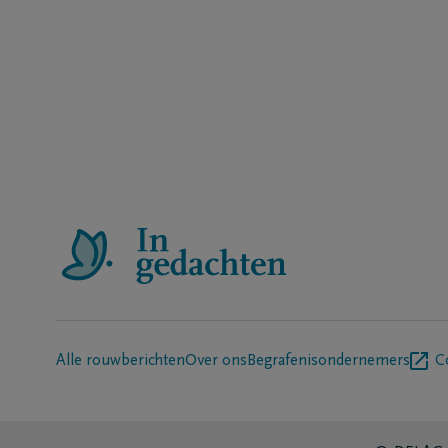
Alle rouwberichten
Over ons
Begrafenisondernemers
C