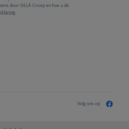
evens door DELA Groep en hoe u de
rklaring
.
Volg ons op