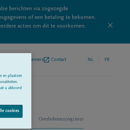
lse berichten via zogezegde
sgegevens of een betaling te bekomen.
eerdere acties om dit te voorkomen.
egrafenisondernemers
Contact
NL
FR
e en plaatsen
naliteiten;
aat u akkoord
lle cookies
Overleden
02/09/2021