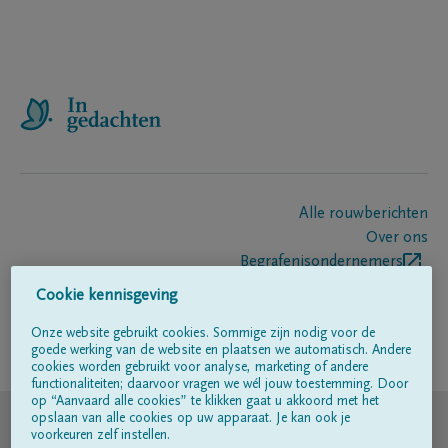
Alle rouwberichten
Over ons
Begrafenisondernemers
Contact
Cookie kennisgeving
Onze website gebruikt cookies. Sommige zijn nodig voor de
goede werking van de website en plaatsen we automatisch. Andere
Volg ons op
cookies worden gebruikt voor analyse, marketing of andere
functionaliteiten; daarvoor vragen we wél jouw toestemming. Door
op “Aanvaard alle cookies” te klikken gaat u akkoord met het
© DELA
opslaan van alle cookies op uw apparaat. Je kan ook je
voorkeuren zelf instellen.