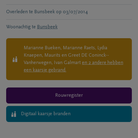
Overleden te
Bunsbeek
op
03/07/2014
Woonachtig te
Bunsbeek
Marianne Bueken, Marianne Raets, Lydia
Knaepen, Maurits en Greet DE Coninck--
Vanherwegen, Ivan Galmart
en
2
andere
hebben
een kaarsje gebrand.
Rouwregister
Digitaal kaarsje branden