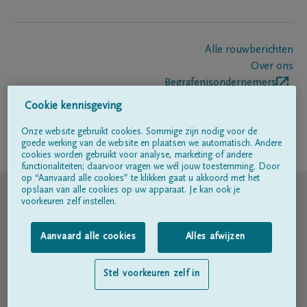
Alle rouwberichten
Over ons
Begrafenisondernemers
Contact
Cookie kennisgeving
Onze website gebruikt cookies. Sommige zijn nodig voor de
goede werking van de website en plaatsen we automatisch. Andere
Volg ons op
cookies worden gebruikt voor analyse, marketing of andere
functionaliteiten; daarvoor vragen we wél jouw toestemming. Door
op “Aanvaard alle cookies” te klikken gaat u akkoord met het
© DELA
opslaan van alle cookies op uw apparaat. Je kan ook je
voorkeuren zelf instellen.
Gebruiksvoorwaarden
Aanvaard alle cookies
Alles afwijzen
Privacyverklaring
Stel voorkeuren zelf in
Toegankelijkheidsverklaring
Cookiebeleid