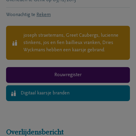
Overleden te
Genk
op
03/12/2013
Woonachtig te
Rekem
joseph straetemans, Greet Caubergs, lucienne
stinkens, jos en fien baillieux vranken, Dries
Wyckmans
hebben een kaarsje gebrand.
Rouwregister
Digitaal kaarsje branden
Overlijdensbericht