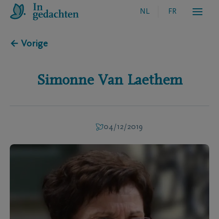
NL
FR
← Vorige
Simonne
Van Laethem
04/12/2019