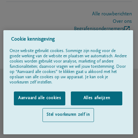
Alle rouwberichten
Over ons
Begrafenisondernemers
Contact
Cookie kennisgeving
Onze website gebruikt cookies. Sommige zijn nodig voor de
goede werking van de website en plaatsen we automatisch. Andere
Volg ons op
cookies worden gebruikt voor analyse, marketing of andere
functionaliteiten; daarvoor vragen we wél jouw toestemming. Door
op “Aanvaard alle cookies” te klikken gaat u akkoord met het
© DELA
opslaan van alle cookies op uw apparaat. Je kan ook je
voorkeuren zelf instellen.
Gebruiksvoorwaarden
Aanvaard alle cookies
Alles afwijzen
Privacyverklaring
Stel voorkeuren zelf in
Toegankelijkheidsverklaring
Cookiebeleid