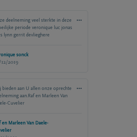
ze deelneming veel sterkte in deze
eilijke periode veronique luc jonas
ss lynn gerrit devlieghere
ronique sonck
/12/2019
j bieden aan U allen onze oprechte
elneming aan.Raf en Marleen Van
ele-Cuvelier
f en Marleen Van Daele-
velier