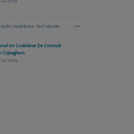
/12/2019
recht medeleven. Veel sterkte
rcel en Godelieve De Coninck-
n Gijseghem
/12/2019