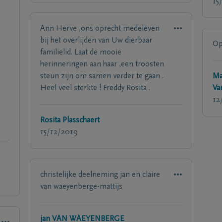
15
Ann Herve ,ons oprecht medeleven
bij het overlijden van Uw dierbaar
Op
familielid. Laat de mooie
herinneringen aan haar ,een troosten
steun zijn om samen verder te gaan .
Ma
Heel veel sterkte ! Freddy Rosita .
Va
12
Rosita Plasschaert
15/12/2019
christelijke deelneming jan en claire
van waeyenberge-mattijs
jan VAN WAEYENBERGE