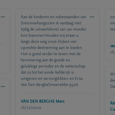
Aan de kinderen en nabestaanden van
on
SimonneAangezien ik vandaag niet
mo
tijdig de uitvaartdienst van uw moeder
te
kon bijwonen houden wij eraan u
langs deze weg onze blijken van
ve
oprechte deelneming aan te bieden.
16
Het is goed verder te leven met de
herinnering aan de goede en
gelukkige periodes en de wetenschap
dat zij tot het einde liefderijk is
Wi
omgeven en verzorgd.Marc en Erna
de
Van Den BergheSmeerebbe 9506
Da
VAN DEN BERGHE Marc
Ra
16/12/2019
Cu