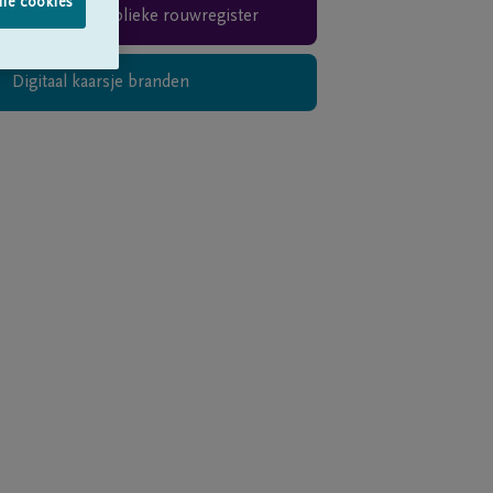
lle cookies
Teken het publieke rouwregister
Digitaal kaarsje branden