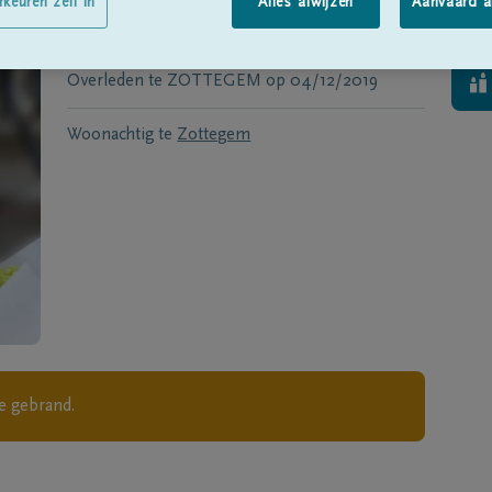
Geboren te
Steenhuize-Wijnhuize
op
rkeuren zelf in
Alles afwijzen
Aanvaard a
09/01/1934
Overleden te
ZOTTEGEM
op
04/12/2019
Woonachtig te
Zottegem
je gebrand.