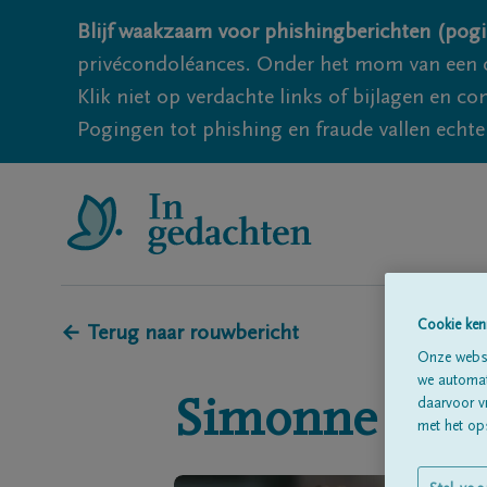
Blijf waakzaam voor phishingberichten (pogi
privécondoléances. Onder het mom van een c
Klik niet op verdachte links of bijlagen en 
Pogingen tot phishing en fraude vallen echter
Cookie ken
← Terug naar rouwbericht
Onze websi
we automati
Simonne
Van
daarvoor v
met het ops