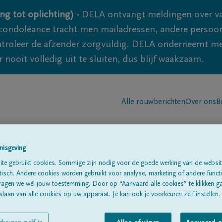
ng tot oplichting) -
DELA ontvangt meldingen over va
ondoléance tracht men mailadressen, andere persoon
controleer de afzender zorgvuldig. DELA onderneemt m
 nooit volledig uit te sluiten, dus blijf waakzaam.
Alle rouwberichten
Over ons
B
nisgeving
te gebruikt cookies. Sommige zijn nodig voor de goede werking van de websit
sch. Andere cookies worden gebruikt voor analyse, marketing of andere functio
 Laethem
ragen we wél jouw toestemming. Door op “Aanvaard alle cookies” te klikken g
laan van alle cookies op uw apparaat. Je kan ook je voorkeuren zelf instellen.