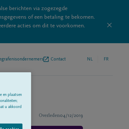
lse berichten via zogezegde
sgegevens of een betaling te bekomen.
eerdere acties om dit te voorkomen.
egrafenisondernemers
Contact
NL
FR
e en plaatsen
naliteiten;
aat u akkoord
Overleden
04/12/2019