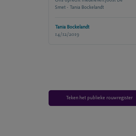
Ons oprecht medeleven.Joost De
Smet - Tania Bockelandt
Tania Bockelandt
14/12/2019
Teken het publieke rouwregister