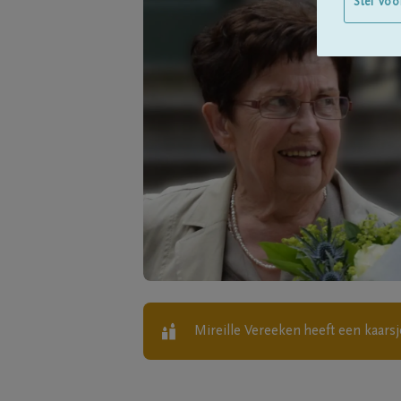
Stel voo
Mireille Vereeken
heeft een kaars