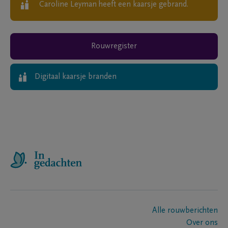
Caroline Leyman
heeft een kaarsje gebrand.
Rouwregister
Digitaal kaarsje branden
Alle rouwberichten
Over ons