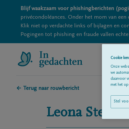
Blijf waakzaam voor phishingberichten (pogi
privécondoléances. Onder het mom van een c
Klik niet op verdachte links of bijlagen en 
Pogingen tot phishing en fraude vallen echter
Cookie ken
Onze websi
we automati
daarvoor v
met het ops
← Terug naar rouwbericht
Stel voo
Leona
Steven