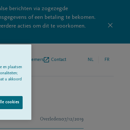
lse berichten via zogezegde
sgegevens of een betaling te bekomen.
eerdere acties om dit te voorkomen.
egrafenisondernemers
Contact
NL
FR
e en plaatsen
naliteiten;
aat u akkoord
lle cookies
Overleden
07/12/2019