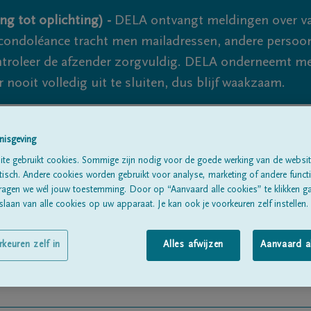
ng tot oplichting) -
DELA ontvangt meldingen over va
ondoléance tracht men mailadressen, andere persoon
controleer de afzender zorgvuldig. DELA onderneemt m
 nooit volledig uit te sluiten, dus blijf waakzaam.
nisgeving
Alle rouwberichten
Over ons
B
te gebruikt cookies. Sommige zijn nodig voor de goede werking van de websit
sch. Andere cookies worden gebruikt voor analyse, marketing of andere functio
ragen we wél jouw toestemming. Door op “Aanvaard alle cookies” te klikken g
laan van alle cookies op uw apparaat. Je kan ook je voorkeuren zelf instellen.
rkeuren zelf in
Alles afwijzen
Aanvaard a
s