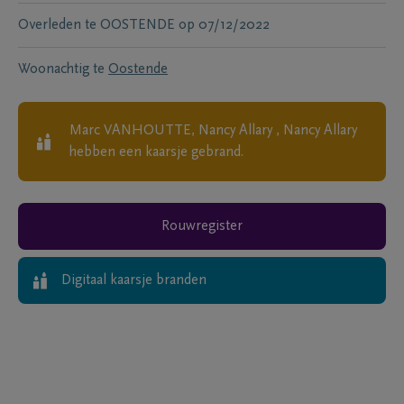
Overleden te
OOSTENDE
op
07/12/2022
Woonachtig te
Oostende
Marc VANHOUTTE, Nancy Allary , Nancy Allary
hebben een kaarsje gebrand.
Rouwregister
Digitaal kaarsje branden