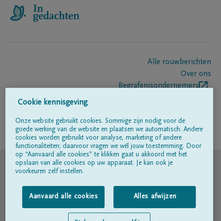
Alle rouwberichten
Over ons
Begrafenisondernemers
Contact
Cookie kennisgeving
Onze website gebruikt cookies. Sommige zijn nodig voor de
goede werking van de website en plaatsen we automatisch. Andere
Volg ons op
cookies worden gebruikt voor analyse, marketing of andere
functionaliteiten; daarvoor vragen we wél jouw toestemming. Door
op “Aanvaard alle cookies” te klikken gaat u akkoord met het
© DELA
opslaan van alle cookies op uw apparaat. Je kan ook je
voorkeuren zelf instellen.
Gebruiksvoorwaarden
Aanvaard alle cookies
Alles afwijzen
Privacyverklaring