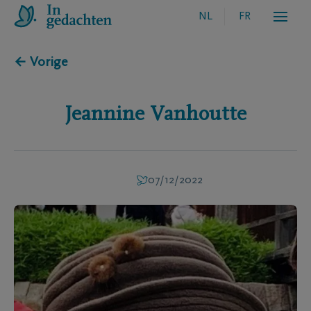
NL
FR
← Vorige
Jeannine
Vanhoutte
07/12/2022