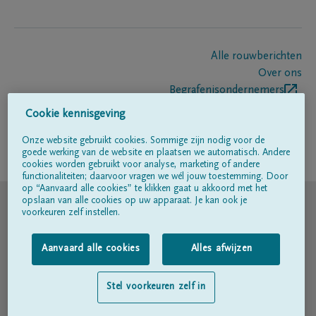
Alle rouwberichten
Over ons
Begrafenisondernemers
Contact
Cookie kennisgeving
Onze website gebruikt cookies. Sommige zijn nodig voor de
goede werking van de website en plaatsen we automatisch. Andere
Volg ons op
cookies worden gebruikt voor analyse, marketing of andere
functionaliteiten; daarvoor vragen we wél jouw toestemming. Door
op “Aanvaard alle cookies” te klikken gaat u akkoord met het
© DELA
opslaan van alle cookies op uw apparaat. Je kan ook je
voorkeuren zelf instellen.
Gebruiksvoorwaarden
Aanvaard alle cookies
Alles afwijzen
Privacyverklaring
Stel voorkeuren zelf in
Toegankelijkheidsverklaring