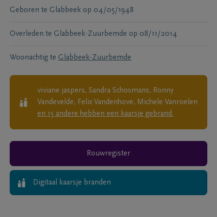
Geboren te
Glabbeek
op
04/05/1948
Overleden te
Glabbeek-Zuurbemde
op
08/11/2014
Woonachtig te
Glabbeek-Zuurbemde
viviane jaspers, Sandra Schosmans, Ronny
Vandevelde, Felix Vandenhove, Michele Vanroelen
en
15
andere
hebben een kaarsje gebrand.
Rouwregister
Digitaal kaarsje branden