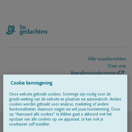
Alle rouwberichten
Over ons
Begrafenisondernemers
Contact
Cookie kennisgeving
Onze website gebruikt cookies. Sommige zijn nodig voor de
goede werking van de website en plaatsen we automatisch. Andere
Volg ons op
cookies worden gebruikt voor analyse, marketing of andere
functionaliteiten; daarvoor vragen we wél jouw toestemming. Door
op “Aanvaard alle cookies” te klikken gaat u akkoord met het
© DELA
opslaan van alle cookies op uw apparaat. Je kan ook je
voorkeuren zelf instellen.