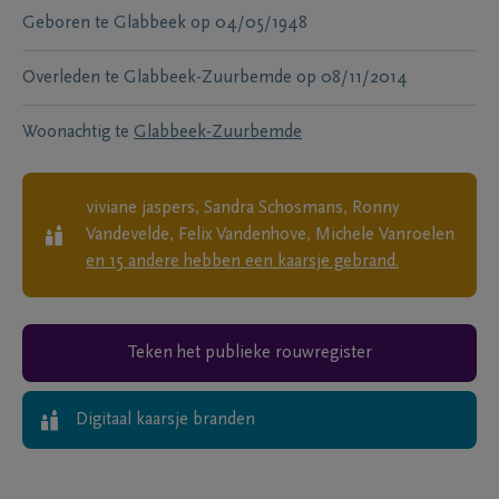
Geboren te
Glabbeek
op
04/05/1948
Overleden te
Glabbeek-Zuurbemde
op
08/11/2014
Woonachtig te
Glabbeek-Zuurbemde
viviane jaspers, Sandra Schosmans, Ronny
Vandevelde, Felix Vandenhove, Michele Vanroelen
en
15
andere
hebben een kaarsje gebrand.
Teken het publieke rouwregister
Digitaal kaarsje branden