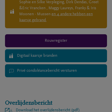
Sophie en Silke Verpleging, Dirk Dendas, Greet
&Eric Vrancken , Maggy Laureys, Franky & Iris
Moonen - Mussen
en
4
andere
hebben een
kaarsje gebrand.
Rouwregister
Digitaal kaarsje branden
Privé condoléancebericht versturen
Overlijdensbericht
Download het overlijdensbericht (pdf)