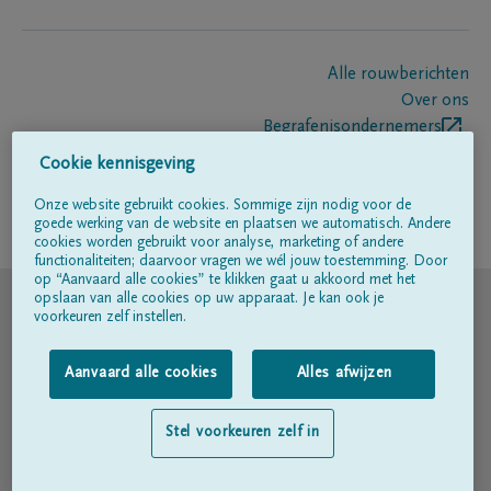
Alle rouwberichten
Over ons
Begrafenisondernemers
Contact
Cookie kennisgeving
Onze website gebruikt cookies. Sommige zijn nodig voor de
goede werking van de website en plaatsen we automatisch. Andere
Volg ons op
cookies worden gebruikt voor analyse, marketing of andere
functionaliteiten; daarvoor vragen we wél jouw toestemming. Door
op “Aanvaard alle cookies” te klikken gaat u akkoord met het
© DELA
opslaan van alle cookies op uw apparaat. Je kan ook je
voorkeuren zelf instellen.
Gebruiksvoorwaarden
Aanvaard alle cookies
Alles afwijzen
Privacyverklaring
Stel voorkeuren zelf in
Toegankelijkheidsverklaring
Cookiebeleid