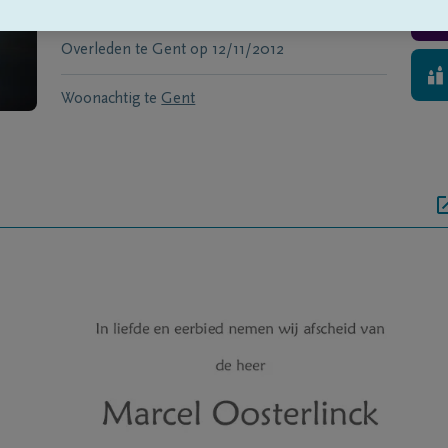
Geboren te
Gent
op
29/02/1920
Overleden te
Gent
op
12/11/2012
Woonachtig te
Gent