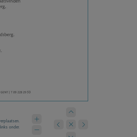
verplaatsen.
links onder.