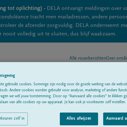
ng tot oplichting) -
DELA ontvangt meldingen over va
ondoléance tracht men mailadressen, andere persoon
controleer de afzender zorgvuldig. DELA onderneemt m
 nooit volledig uit te sluiten, dus blijf waakzaam.
Alle rouwberichten
Over ons
B
nisgeving
te gebruikt cookies. Sommige zijn nodig voor de goede werking van de websit
sch. Andere cookies worden gebruikt voor analyse, marketing of andere functio
ragen we wél jouw toestemming. Door op “Aanvaard alle cookies” te klikken g
laan van alle cookies op uw apparaat. Je kan ook je voorkeuren zelf instellen.
linck
rkeuren zelf in
Alles afwijzen
Aanvaard a