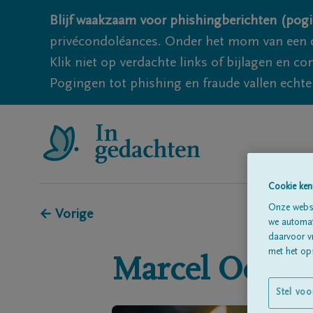
Blijf waakzaam voor phishingberichten (pogi
privécondoléances. Onder het mom van een c
Klik niet op verdachte links of bijlagen en 
Pogingen tot phishing en fraude vallen echter
Cookie ken
Onze websi
← Vorige
we automati
daarvoor v
met het ops
Marcel
Ooster
Stel voo