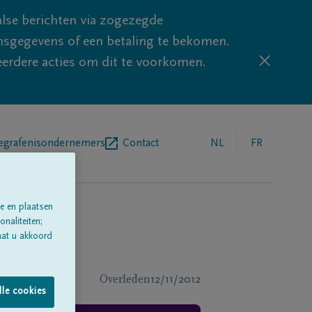
lse berichten via zogezegde
sgegevens of een betaling te bekomen.
eerdere acties om dit te voorkomen.
egrafenisondernemers
Contact
NL
FR
e en plaatsen
naliteiten;
aat u akkoord
Overleden
12/11/2012
lle cookies