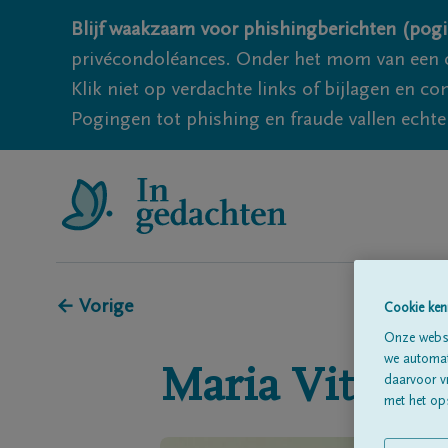
Blijf waakzaam voor phishingberichten (pogi
privécondoléances. Onder het mom van een c
Klik niet op verdachte links of bijlagen en 
Pogingen tot phishing en fraude vallen echter
← Vorige
Cookie ken
Onze websi
we automati
Maria
Vitse
daarvoor v
met het ops