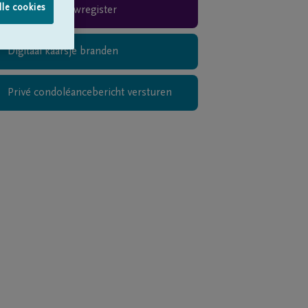
lle cookies
Rouwregister
Digitaal kaarsje branden
Privé condoléancebericht versturen