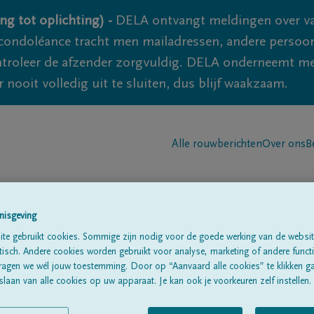
ng tot oplichting) -
DELA ontvangt meldingen over va
ondoléance tracht men mailadressen, andere persoon
controleer de afzender zorgvuldig. DELA onderneemt m
 nooit volledig uit te sluiten, dus blijf waakzaam.
Alle rouwberichten
Over ons
B
nisgeving
te gebruikt cookies. Sommige zijn nodig voor de goede werking van de websit
sch. Andere cookies worden gebruikt voor analyse, marketing of andere functio
ragen we wél jouw toestemming. Door op “Aanvaard alle cookies” te klikken g
laan van alle cookies op uw apparaat. Je kan ook je voorkeuren zelf instellen.