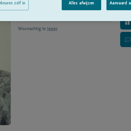
Geboren te
Dikkebus
op
22/04/1927
rkeuren zelf in
Alles afwijzen
Aanvaard a
Overleden te
Ieper
op
13/11/2014
Woonachtig te
Ieper