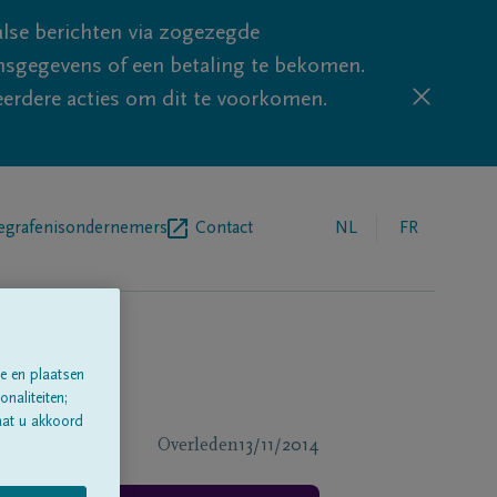
lse berichten via zogezegde
sgegevens of een betaling te bekomen.
eerdere acties om dit te voorkomen.
egrafenisondernemers
Contact
NL
FR
e en plaatsen
naliteiten;
aat u akkoord
Overleden
13/11/2014