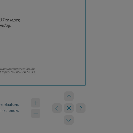
verplaatsen.
links onder.