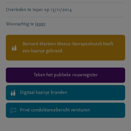
Overleden te
Ieper
op
13/11/2014
Woonachtig te
Ieper
Bernard-Marleen Meeus-Vanrapenbusch
heeft
een kaarsje gebrand.
Teken het publieke rouwregister
Digitaal kaarsje branden
Privé condoléancebericht versturen