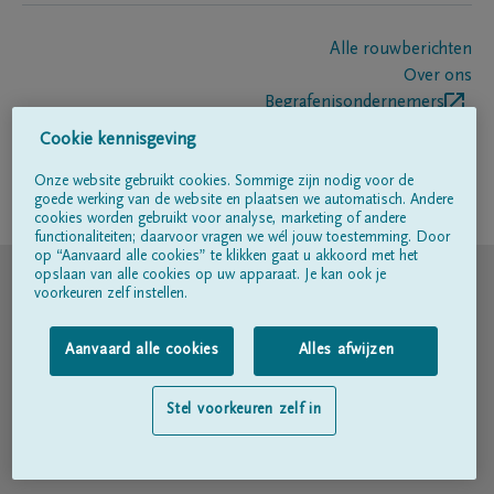
Alle rouwberichten
Over ons
Begrafenisondernemers
Contact
Cookie kennisgeving
Onze website gebruikt cookies. Sommige zijn nodig voor de
goede werking van de website en plaatsen we automatisch. Andere
Volg ons op
cookies worden gebruikt voor analyse, marketing of andere
functionaliteiten; daarvoor vragen we wél jouw toestemming. Door
op “Aanvaard alle cookies” te klikken gaat u akkoord met het
© DELA
opslaan van alle cookies op uw apparaat. Je kan ook je
voorkeuren zelf instellen.
Gebruiksvoorwaarden
Aanvaard alle cookies
Alles afwijzen
Privacyverklaring
Stel voorkeuren zelf in
Toegankelijkheidsverklaring
Cookiebeleid